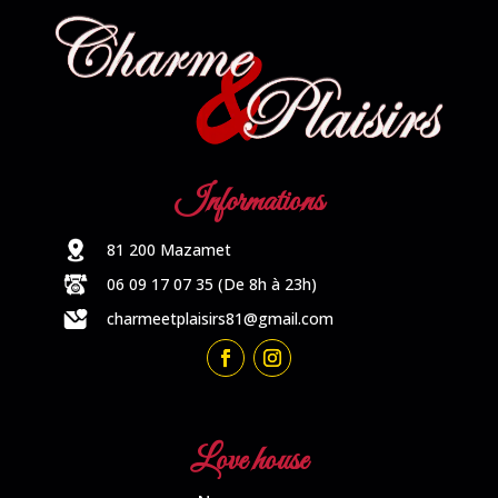
Informations
81 200 Mazamet
06 09 17 07 35 (De 8h à 23h)
charmeetplaisirs81@gmail.com
Love house